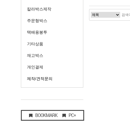
칼라박스제작
주문형박스
택배용봉투
기타상품
재고박스
개인결제
제작/견적문의