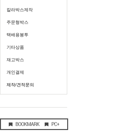
칼라박스제작
주문형박스
택배용봉투
기타상품
재고박스
개인결제
제작/견적문의