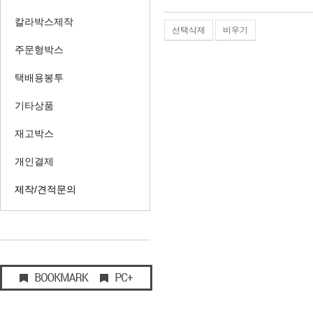
칼라박스제작
선택삭제
비우기
주문형박스
택배용봉투
기타상품
재고박스
개인결제
제작/견적문의