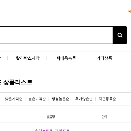
포 상품리스트
낮은가격순
높은가격순
평점높은순
후기많은순
최근등록순
내츄럴스타핑-크라프트