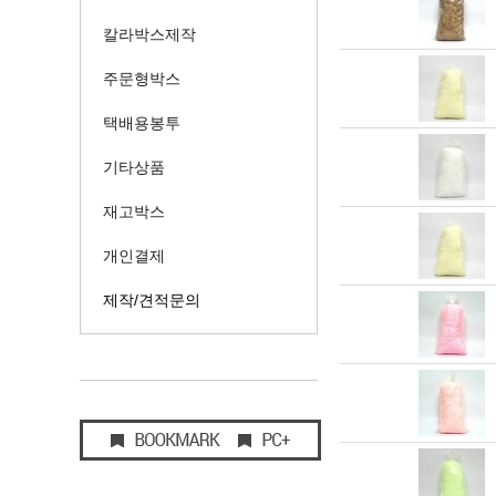
칼라박스제작
주문형박스
택배용봉투
기타상품
재고박스
개인결제
제작/견적문의